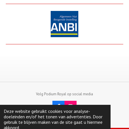
Volg Podium Royal op social media
F
I
Deze website gebruikt cookies voor analyse-
a
n
© 2023 - 2026 PodiumRoyal
doeleinden en/of het tonen van advertenties. Door
c
s
gebruik te blijven maken van de site gaat u hiermee
e
t
akkoord.