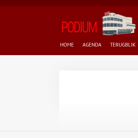
Ga
direct
naar
de
hoofdinhoud
HOME
AGENDA
TERUGBLIK