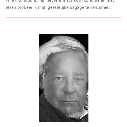
vrije tijd houd ik mij met tennis fysiek in conditie en met
lezen probeer ik mijn geestelijke bagage te verruimen.