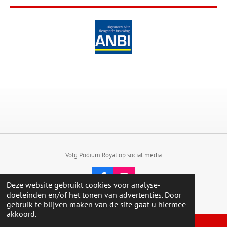
Volg Podium Royal op social media
F
I
Deze website gebruikt cookies voor analyse-
a
n
© 2023 - 2026 PodiumRoyal
doeleinden en/of het tonen van advertenties. Door
c
s
gebruik te blijven maken van de site gaat u hiermee
e
t
akkoord.
b
a