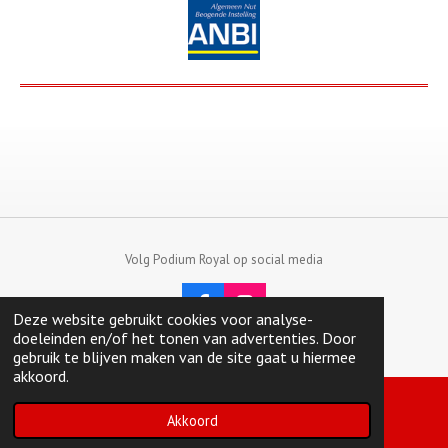
Volg Podium Royal op social media
F
I
Deze website gebruikt cookies voor analyse-
a
n
© 2023 - 2026 PodiumRoyal
doeleinden en/of het tonen van advertenties. Door
c
s
gebruik te blijven maken van de site gaat u hiermee
e
t
akkoord.
b
a
o
g
Akkoord
o
r
E-mailadres
k
a